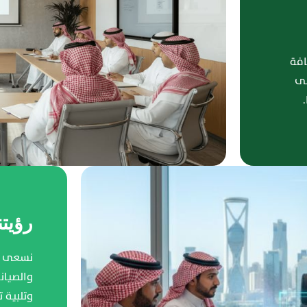
افة
لى
رؤيتن
نسعى إل
والصيان
وتلبية 